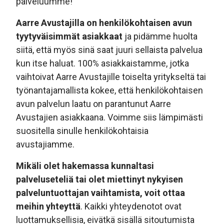
palveluumme!
Aarre Avustajilla on henkilökohtaisen avun
tyytyväisimmät asiakkaat
ja pidämme huolta
siitä, että myös sinä saat juuri sellaista palvelua
kun itse haluat. 100% asiakkaistamme, jotka
vaihtoivat Aarre Avustajille toiselta yritykseltä tai
työnantajamallista kokee, että henkilökohtaisen
avun palvelun laatu on parantunut Aarre
Avustajien asiakkaana. Voimme siis lämpimästi
suositella sinulle henkilökohtaisia
avustajiamme.
Mikäli olet hakemassa kunnaltasi
palveluseteliä tai olet miettinyt nykyisen
palveluntuottajan vaihtamista, voit ottaa
meihin yhteyttä
. Kaikki yhteydenotot ovat
luottamuksellisia, eivätkä sisällä sitoutumista