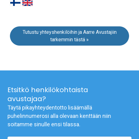
Tutustu yhteyshenkilöihin ja Aarre Avustajiin
tarkemmin tästä »
Etsitkö henkilökohtaista
avustajaa?
Täytä pikayhteydentotto lisäämällä
puhelinnumerosi alla olevaan kenttään niin
soitamme sinulle ensi tilassa.