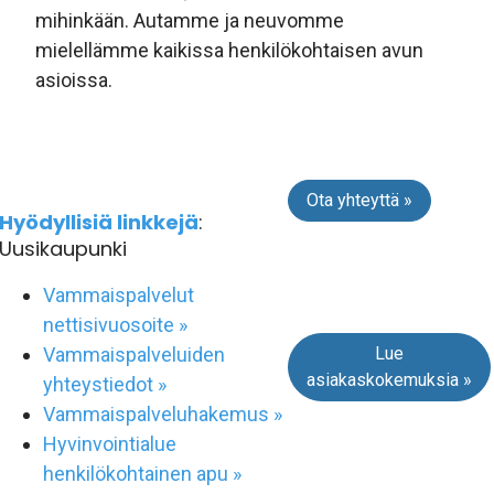
mihinkään. Autamme ja neuvomme
mielellämme kaikissa henkilökohtaisen avun
asioissa.
Ota yhteyttä »
Hyödyllisiä linkkejä
:
Uusikaupunki
Vammaispalvelut
nettisivuosoite »
Lue
Vammaispalveluiden
asiakaskokemuksia »
yhteystiedot »
Vammaispalveluhakemus »
Hyvinvointialue
henkilökohtainen apu »