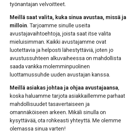
työnantajan velvoitteet.
Meillä saat valita, kuka sinua avustaa, missä ja
milloin
. Tarjoamme sinulle useita
avustajavaihtoehtoja, joista saat itse valita
mieluisimman. Kaikki avustajamme ovat
luotettavia ja helposti lähestyttäviä, joten jo
avustussuhteen alkuvaiheessa on mahdollista
saada vankka molemminpuolinen
luottamussuhde uuden avustajan kanssa.
Meillä asiakas johtaa ja ohjaa avustajaansa
,
koska haluamme tarjota asiakkaillemme parhaat
mahdollisuudet tasavertaiseen ja
omannäköiseen arkeen. Mikäli sinulla on
kysyttävää, ota rohkeasti yhteyttä. Me olemme
olemassa sinua varten!