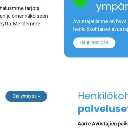
ympär
 haluamme tarjota
een ja omannäköiseen
Avustajatilanne on hyvä 
hteyttä. Me olemme
henkilökohtaiset avustaj
0400 980 249
Henkilöko
Ota yhteyttä »
:
palveluset
Aarre Avustajien paik