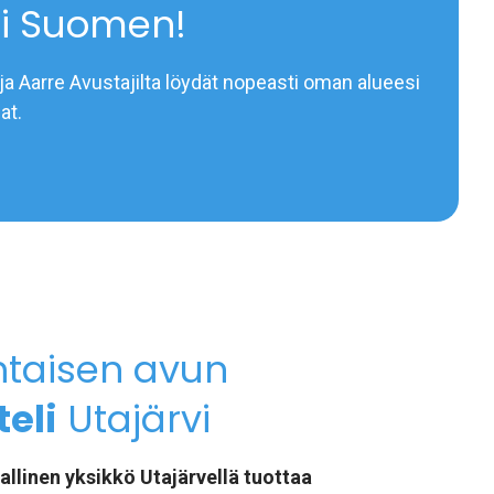
i Suomen!
ja Aarre Avustajilta löydät nopeasti oman alueesi
at.
htaisen avun
eli
Utajärvi
allinen yksikkö Utajärvellä tuottaa