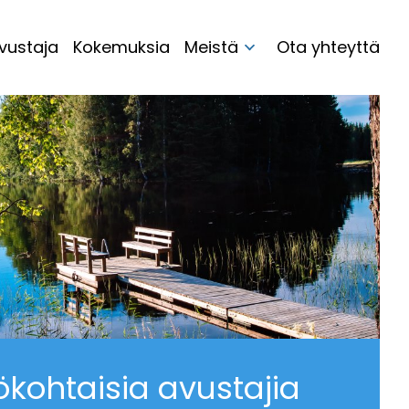
vustaja
Kokemuksia
Meistä
Ota yhteyttä
ökohtaisia avustajia