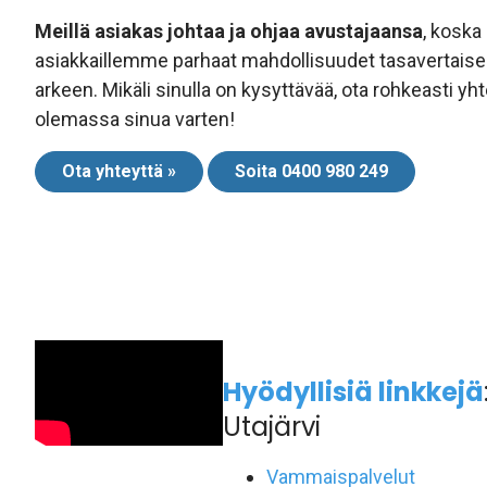
Meillä asiakas johtaa ja ohjaa avustajaansa
, koska
asiakkaillemme parhaat mahdollisuudet tasavertais
arkeen. Mikäli sinulla on kysyttävää, ota rohkeasti y
olemassa sinua varten!
Ota yhteyttä »
Soita 0400 980 249
Hyödyllisiä linkkejä
Utajärvi
Vammaispalvelut