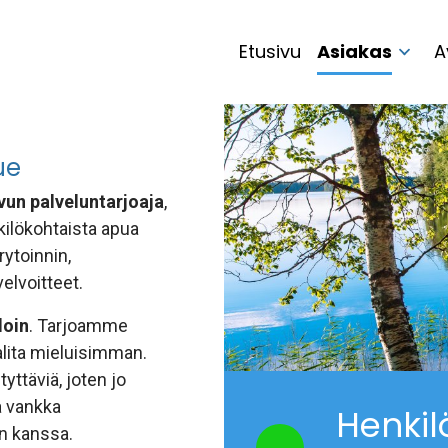
Etusivu
Asiakas
A
ue
vun palveluntarjoaja
,
kilökohtaista apua
rytoinnin,
elvoitteet.
loin
. Tarjoamme
valita mieluisimman.
yttäviä, joten jo
a vankka
Henkil
n kanssa.