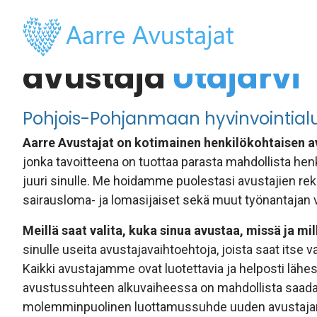
Henkilökohtainen
avustaja
Utajärvi
Pohjois-Pohjanmaan hyvinvointial
Aarre Avustajat on kotimainen henkilökohtaisen a
jonka tavoitteena on tuottaa parasta mahdollista hen
juuri sinulle. Me hoidamme puolestasi avustajien rek
sairausloma- ja lomasijaiset sekä muut työnantajan v
Meillä saat valita, kuka sinua avustaa, missä ja mil
sinulle useita avustajavaihtoehtoja, joista saat itse 
Kaikki avustajamme ovat luotettavia ja helposti lähest
avustussuhteen alkuvaiheessa on mahdollista saad
molemminpuolinen luottamussuhde uuden avustaja