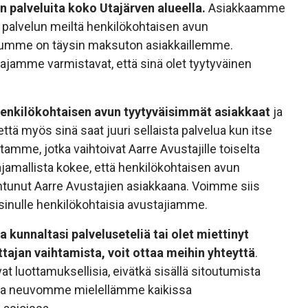
 palveluita koko Utajärven alueella.
Asiakkaamme
palvelun meiltä henkilökohtaisen avun
velumme on täysin maksuton asiakkaillemme.
tajamme varmistavat, että sinä olet tyytyväinen
 henkilökohtaisen avun tyytyväisimmät asiakkaat
ja
ttä myös sinä saat juuri sellaista palvelua kun itse
tamme, jotka vaihtoivat Aarre Avustajille toiselta
tajamallista kokee, että henkilökohtaisen avun
antunut Aarre Avustajien asiakkaana. Voimme siis
sinulle henkilökohtaisia avustajiamme.
 kunnaltasi palveluseteliä tai olet miettinyt
tajan vaihtamista, voit ottaa meihin yhteyttä
.
at luottamuksellisia, eivätkä sisällä sitoutumista
ja neuvomme mielellämme kaikissa