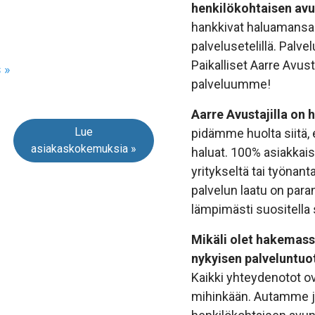
henkilökohtaisen avun
hankkivat haluamansa 
palvelusetelillä. Pal
Paikalliset Aarre Avus
 »
palveluumme!
Aarre Avustajilla on
Lue
pidämme huolta siitä, e
asiakaskokemuksia »
haluat. 100% asiakkais
yritykseltä tai työnan
palvelun laatu on par
lämpimästi suositella 
Mikäli olet hakemassa
nykyisen palveluntuot
Kaikki yhteydenotot ov
mihinkään. Autamme 