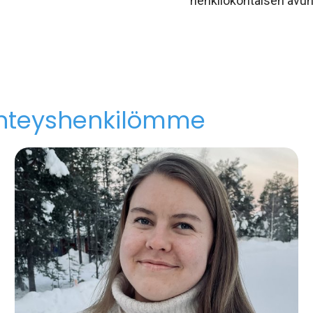
henkilökohtaisen avun
hteyshenkilömme