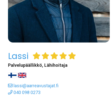
Lassi
Palvelupäällikkö, Lähihoitaja
lassi@aarreavustajat.fi
040 098 0273