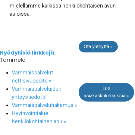
mielellämme kaikissa henkilökohtaisen avun
asioissa.
Ota yhteyttä »
Hyödyllisiä linkkejä
:
Tammela
Vammaispalvelut
nettisivuosoite »
Lue
Vammaispalveluiden
asiakaskokemuksia »
yhteystiedot »
Vammaispalveluhakemus »
Hyvinvointialue
henkilökohtainen apu »