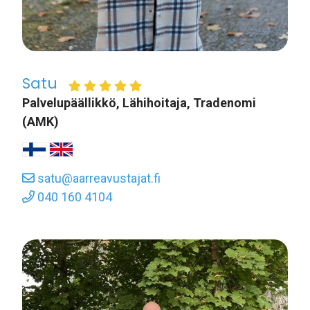
Satu
Palvelupäällikkö, Lähihoitaja, Tradenomi
(AMK)
satu@aarreavustajat.fi
040 160 4104