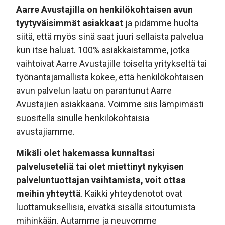
Aarre Avustajilla on henkilökohtaisen avun
tyytyväisimmät asiakkaat
ja pidämme huolta
siitä, että myös sinä saat juuri sellaista palvelua
kun itse haluat. 100% asiakkaistamme, jotka
vaihtoivat Aarre Avustajille toiselta yritykseltä tai
työnantajamallista kokee, että henkilökohtaisen
avun palvelun laatu on parantunut Aarre
Avustajien asiakkaana. Voimme siis lämpimästi
suositella sinulle henkilökohtaisia
avustajiamme.
Mikäli olet hakemassa kunnaltasi
palveluseteliä tai olet miettinyt nykyisen
palveluntuottajan vaihtamista, voit ottaa
meihin yhteyttä
. Kaikki yhteydenotot ovat
luottamuksellisia, eivätkä sisällä sitoutumista
mihinkään. Autamme ja neuvomme