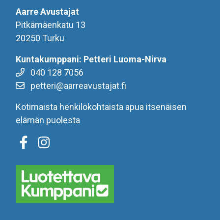
Aarre Avustajat
Pitkämäenkatu 13
20250 Turku
Kuntakumppani: Petteri Luoma-Nirva
040 128 7056
petteri@aarreavustajat.fi
Kotimaista henkilökohtaista apua itsenäisen
elämän puolesta