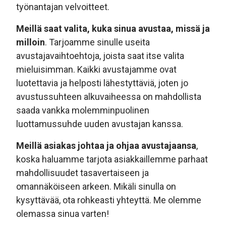
työnantajan velvoitteet.
Meillä saat valita, kuka sinua avustaa, missä ja
milloin
. Tarjoamme sinulle useita
avustajavaihtoehtoja, joista saat itse valita
mieluisimman. Kaikki avustajamme ovat
luotettavia ja helposti lähestyttäviä, joten jo
avustussuhteen alkuvaiheessa on mahdollista
saada vankka molemminpuolinen
luottamussuhde uuden avustajan kanssa.
Meillä asiakas johtaa ja ohjaa avustajaansa
,
koska haluamme tarjota asiakkaillemme parhaat
mahdollisuudet tasavertaiseen ja
omannäköiseen arkeen. Mikäli sinulla on
kysyttävää, ota rohkeasti yhteyttä. Me olemme
olemassa sinua varten!