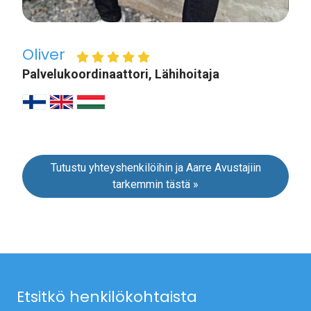
Oliver
Palvelukoordinaattori, Lähihoitaja
Tutustu yhteyshenkilöihin ja Aarre Avustajiin
tarkemmin tästä »
Etsitkö henkilökohtaista