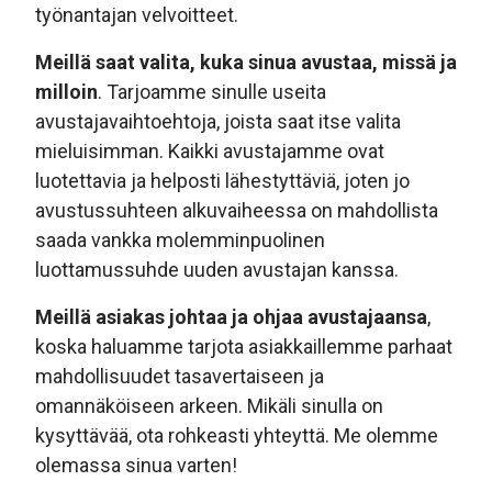
työnantajan velvoitteet.
Meillä saat valita, kuka sinua avustaa, missä ja
milloin
. Tarjoamme sinulle useita
avustajavaihtoehtoja, joista saat itse valita
mieluisimman. Kaikki avustajamme ovat
luotettavia ja helposti lähestyttäviä, joten jo
avustussuhteen alkuvaiheessa on mahdollista
saada vankka molemminpuolinen
luottamussuhde uuden avustajan kanssa.
Meillä asiakas johtaa ja ohjaa avustajaansa
,
koska haluamme tarjota asiakkaillemme parhaat
mahdollisuudet tasavertaiseen ja
omannäköiseen arkeen. Mikäli sinulla on
kysyttävää, ota rohkeasti yhteyttä. Me olemme
olemassa sinua varten!