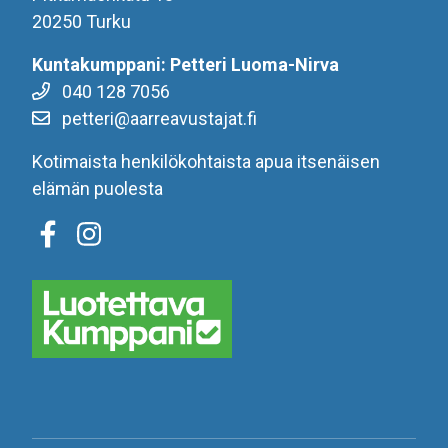
20250 Turku
Kuntakumppani: Petteri Luoma-Nirva
040 128 7056
petteri@aarreavustajat.fi
Kotimaista henkilökohtaista apua itsenäisen
elämän puolesta