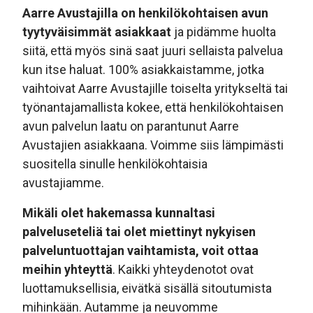
Aarre Avustajilla on henkilökohtaisen avun
tyytyväisimmät asiakkaat
ja pidämme huolta
siitä, että myös sinä saat juuri sellaista palvelua
kun itse haluat. 100% asiakkaistamme, jotka
vaihtoivat Aarre Avustajille toiselta yritykseltä tai
työnantajamallista kokee, että henkilökohtaisen
avun palvelun laatu on parantunut Aarre
Avustajien asiakkaana. Voimme siis lämpimästi
suositella sinulle henkilökohtaisia
avustajiamme.
Mikäli olet hakemassa kunnaltasi
palveluseteliä tai olet miettinyt nykyisen
palveluntuottajan vaihtamista, voit ottaa
meihin yhteyttä
. Kaikki yhteydenotot ovat
luottamuksellisia, eivätkä sisällä sitoutumista
mihinkään. Autamme ja neuvomme