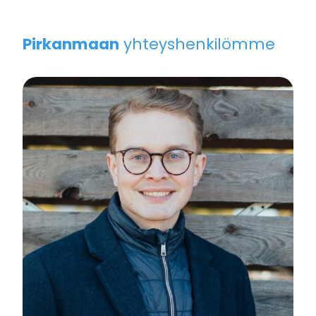
Pirkanmaan
yhteyshenkilömme