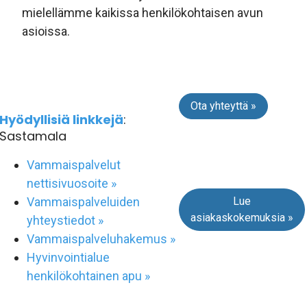
mielellämme kaikissa henkilökohtaisen avun
asioissa.
Ota yhteyttä »
Hyödyllisiä linkkejä
:
Sastamala
Vammaispalvelut
nettisivuosoite »
Lue
Vammaispalveluiden
asiakaskokemuksia »
yhteystiedot »
Vammaispalveluhakemus »
Hyvinvointialue
henkilökohtainen apu »