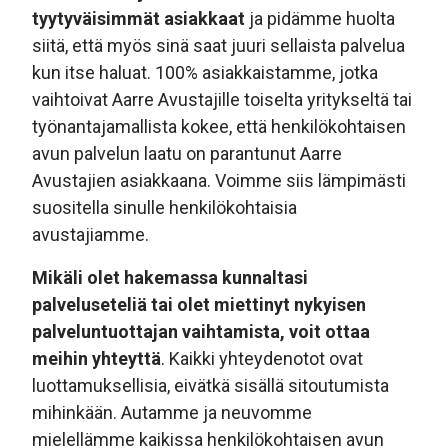
tyytyväisimmät asiakkaat
ja pidämme huolta
siitä, että myös sinä saat juuri sellaista palvelua
kun itse haluat. 100% asiakkaistamme, jotka
vaihtoivat Aarre Avustajille toiselta yritykseltä tai
työnantajamallista kokee, että henkilökohtaisen
avun palvelun laatu on parantunut Aarre
Avustajien asiakkaana. Voimme siis lämpimästi
suositella sinulle henkilökohtaisia
avustajiamme.
Mikäli olet hakemassa kunnaltasi
palveluseteliä tai olet miettinyt nykyisen
palveluntuottajan vaihtamista, voit ottaa
meihin yhteyttä
. Kaikki yhteydenotot ovat
luottamuksellisia, eivätkä sisällä sitoutumista
mihinkään. Autamme ja neuvomme
mielellämme kaikissa henkilökohtaisen avun