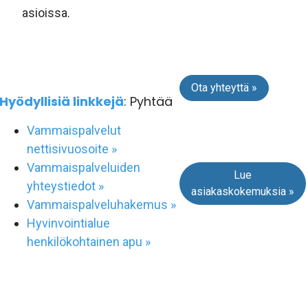
asioissa.
Ota yhteyttä »
Hyödyllisiä linkkejä
: Pyhtää
Vammaispalvelut
nettisivuosoite »
Vammaispalveluiden
Lue
yhteystiedot »
asiakaskokemuksia »
Vammaispalveluhakemus »
Hyvinvointialue
henkilökohtainen apu »