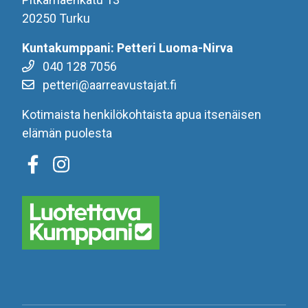
20250 Turku
Kuntakumppani: Petteri Luoma-Nirva
040 128 7056
petteri@aarreavustajat.fi
Kotimaista henkilökohtaista apua itsenäisen
elämän puolesta