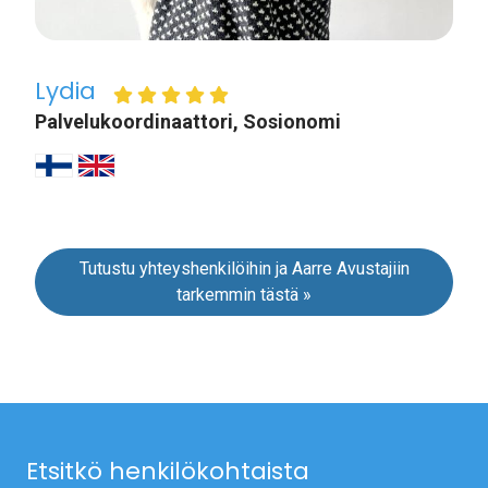
Lydia
Palvelukoordinaattori, Sosionomi
Tutustu yhteyshenkilöihin ja Aarre Avustajiin
tarkemmin tästä »
Etsitkö henkilökohtaista