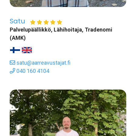
Satu
Palvelupäällikkö, Lähihoitaja, Tradenomi
(AMK)
satu@aarreavustajat.fi
040 160 4104