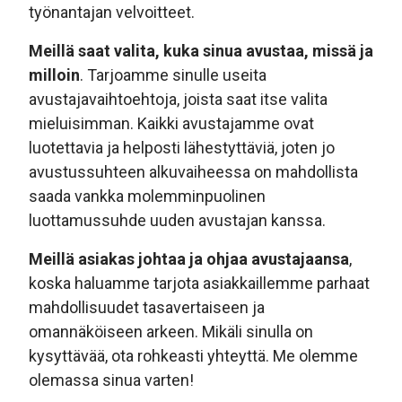
työnantajan velvoitteet.
Meillä saat valita, kuka sinua avustaa, missä ja
milloin
. Tarjoamme sinulle useita
avustajavaihtoehtoja, joista saat itse valita
mieluisimman. Kaikki avustajamme ovat
luotettavia ja helposti lähestyttäviä, joten jo
avustussuhteen alkuvaiheessa on mahdollista
saada vankka molemminpuolinen
luottamussuhde uuden avustajan kanssa.
Meillä asiakas johtaa ja ohjaa avustajaansa
,
koska haluamme tarjota asiakkaillemme parhaat
mahdollisuudet tasavertaiseen ja
omannäköiseen arkeen. Mikäli sinulla on
kysyttävää, ota rohkeasti yhteyttä. Me olemme
olemassa sinua varten!