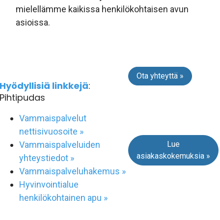
mielellämme kaikissa henkilökohtaisen avun
asioissa.
Ota yhteyttä »
Hyödyllisiä linkkejä
:
Pihtipudas
Vammaispalvelut
nettisivuosoite »
Lue
Vammaispalveluiden
asiakaskokemuksia »
yhteystiedot »
Vammaispalveluhakemus »
Hyvinvointialue
henkilökohtainen apu »