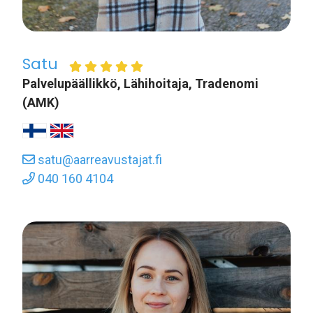
Satu
Palvelupäällikkö, Lähihoitaja, Tradenomi
(AMK)
satu@aarreavustajat.fi
040 160 4104