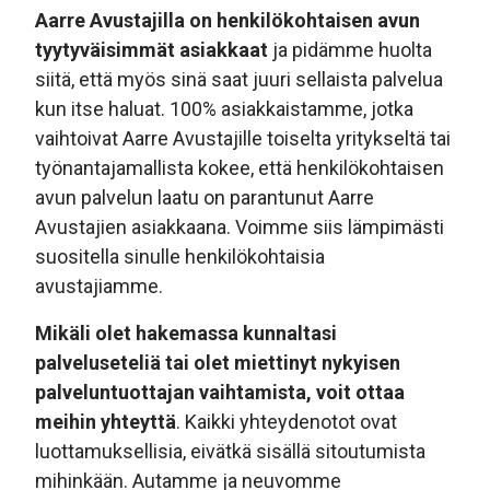
Aarre Avustajilla on henkilökohtaisen avun
tyytyväisimmät asiakkaat
ja pidämme huolta
siitä, että myös sinä saat juuri sellaista palvelua
kun itse haluat. 100% asiakkaistamme, jotka
vaihtoivat Aarre Avustajille toiselta yritykseltä tai
työnantajamallista kokee, että henkilökohtaisen
avun palvelun laatu on parantunut Aarre
Avustajien asiakkaana. Voimme siis lämpimästi
suositella sinulle henkilökohtaisia
avustajiamme.
Mikäli olet hakemassa kunnaltasi
palveluseteliä tai olet miettinyt nykyisen
palveluntuottajan vaihtamista, voit ottaa
meihin yhteyttä
. Kaikki yhteydenotot ovat
luottamuksellisia, eivätkä sisällä sitoutumista
mihinkään. Autamme ja neuvomme