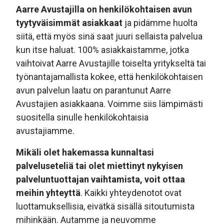
Aarre Avustajilla on henkilökohtaisen avun
tyytyväisimmät asiakkaat
ja pidämme huolta
siitä, että myös sinä saat juuri sellaista palvelua
kun itse haluat. 100% asiakkaistamme, jotka
vaihtoivat Aarre Avustajille toiselta yritykseltä tai
työnantajamallista kokee, että henkilökohtaisen
avun palvelun laatu on parantunut Aarre
Avustajien asiakkaana. Voimme siis lämpimästi
suositella sinulle henkilökohtaisia
avustajiamme.
Mikäli olet hakemassa kunnaltasi
palveluseteliä tai olet miettinyt nykyisen
palveluntuottajan vaihtamista, voit ottaa
meihin yhteyttä
. Kaikki yhteydenotot ovat
luottamuksellisia, eivätkä sisällä sitoutumista
mihinkään. Autamme ja neuvomme