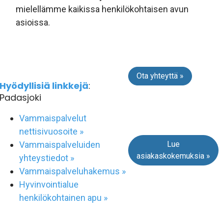
mielellämme kaikissa henkilökohtaisen avun
asioissa.
Ota yhteyttä »
Hyödyllisiä linkkejä
:
Padasjoki
Vammaispalvelut
nettisivuosoite »
Lue
Vammaispalveluiden
asiakaskokemuksia »
yhteystiedot »
Vammaispalveluhakemus »
Hyvinvointialue
henkilökohtainen apu »