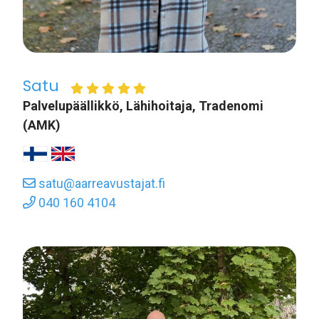
Satu
Palvelupäällikkö, Lähihoitaja, Tradenomi
(AMK)
satu@aarreavustajat.fi
040 160 4104