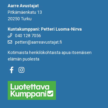
Aarre Avustajat
Pitkämäenkatu 13
20250 Turku
Kuntakumppani: Petteri Luoma-Nirva
040 128 7056
petteri@aarreavustajat.fi
Kotimaista henkilökohtaista apua itsenäisen
elämän puolesta