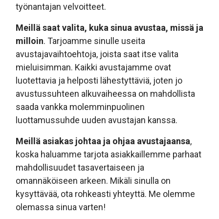
työnantajan velvoitteet.
Meillä saat valita, kuka sinua avustaa, missä ja
milloin
. Tarjoamme sinulle useita
avustajavaihtoehtoja, joista saat itse valita
mieluisimman. Kaikki avustajamme ovat
luotettavia ja helposti lähestyttäviä, joten jo
avustussuhteen alkuvaiheessa on mahdollista
saada vankka molemminpuolinen
luottamussuhde uuden avustajan kanssa.
Meillä asiakas johtaa ja ohjaa avustajaansa
,
koska haluamme tarjota asiakkaillemme parhaat
mahdollisuudet tasavertaiseen ja
omannäköiseen arkeen. Mikäli sinulla on
kysyttävää, ota rohkeasti yhteyttä. Me olemme
olemassa sinua varten!