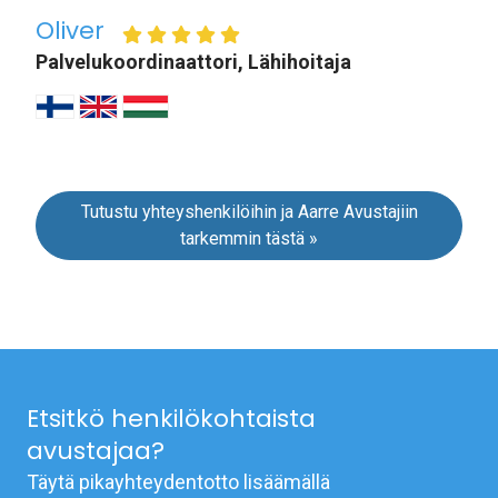
Oliver
Palvelukoordinaattori, Lähihoitaja
Tutustu yhteyshenkilöihin ja Aarre Avustajiin
tarkemmin tästä »
Etsitkö henkilökohtaista
avustajaa?
Täytä pikayhteydentotto lisäämällä