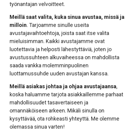
työnantajan velvoitteet.
Meillä saat valita, kuka sinua avustaa, missä ja
milloin
. Tarjoamme sinulle useita
avustajavaihtoehtoja, joista saat itse valita
mieluisimman. Kaikki avustajamme ovat
luotettavia ja helposti lähestyttäviä, joten jo
avustussuhteen alkuvaiheessa on mahdollista
saada vankka molemminpuolinen
luottamussuhde uuden avustajan kanssa.
Meillä asiakas johtaa ja ohjaa avustajaansa
,
koska haluamme tarjota asiakkaillemme parhaat
mahdollisuudet tasavertaiseen ja
omannäköiseen arkeen. Mikäli sinulla on
kysyttävää, ota rohkeasti yhteyttä. Me olemme
olemassa sinua varten!