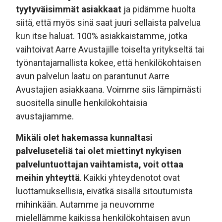
tyytyväisimmät asiakkaat
ja pidämme huolta
siitä, että myös sinä saat juuri sellaista palvelua
kun itse haluat. 100% asiakkaistamme, jotka
vaihtoivat Aarre Avustajille toiselta yritykseltä tai
työnantajamallista kokee, että henkilökohtaisen
avun palvelun laatu on parantunut Aarre
Avustajien asiakkaana. Voimme siis lämpimästi
suositella sinulle henkilökohtaisia
avustajiamme.
Mikäli olet hakemassa kunnaltasi
palveluseteliä tai olet miettinyt nykyisen
palveluntuottajan vaihtamista, voit ottaa
meihin yhteyttä
. Kaikki yhteydenotot ovat
luottamuksellisia, eivätkä sisällä sitoutumista
mihinkään. Autamme ja neuvomme
mielellämme kaikissa henkilökohtaisen avun