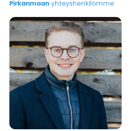
Pirkanmaan
yhteyshenkilömme