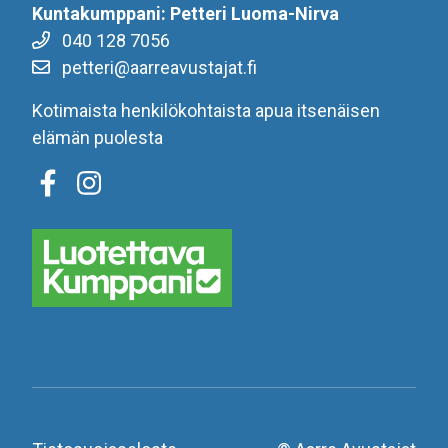
Kuntakumppani: Petteri Luoma-Nirva
040 128 7056
petteri@aarreavustajat.fi
Kotimaista henkilökohtaista apua itsenäisen
elämän puolesta