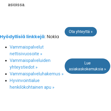
asioissa.
Ota yhteyttä »
Hyödyllisiä linkkejä
: Nokia
Vammaispalvelut
nettisivuosoite »
Vammaispalveluiden
Lue
yhteystiedot »
asiakaskokemuksia »
Vammaispalveluhakemus »
Hyvinvointialue
henkilökohtainen apu »