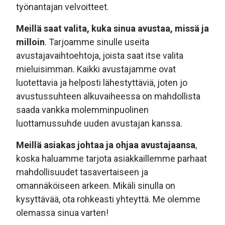
työnantajan velvoitteet.
Meillä saat valita, kuka sinua avustaa, missä ja
milloin
. Tarjoamme sinulle useita
avustajavaihtoehtoja, joista saat itse valita
mieluisimman. Kaikki avustajamme ovat
luotettavia ja helposti lähestyttäviä, joten jo
avustussuhteen alkuvaiheessa on mahdollista
saada vankka molemminpuolinen
luottamussuhde uuden avustajan kanssa.
Meillä asiakas johtaa ja ohjaa avustajaansa
,
koska haluamme tarjota asiakkaillemme parhaat
mahdollisuudet tasavertaiseen ja
omannäköiseen arkeen. Mikäli sinulla on
kysyttävää, ota rohkeasti yhteyttä. Me olemme
olemassa sinua varten!