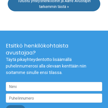
Tutustu yhteyshenkilöihin ja Aarre Avustajiin
tarkemmin tästä »
Etsitkö henkilökohtaista
avustajaa?
Täytä pikayhteydentotto lisäämällä
puhelinnumerosi alla olevaan kenttään niin
soitamme sinulle ensi tilassa.