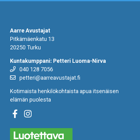
Aarre Avustajat
Pitkämäenkatu 13
20250 Turku
Kuntakumppani: Petteri Luoma-Nirva
040 128 7056
petteri@aarreavustajat.fi
Kotimaista henkilökohtaista apua itsenäisen
elämän puolesta