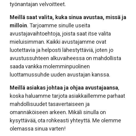
työnantajan velvoitteet.
Meillä saat valita, kuka sinua avustaa, missä ja
milloin
. Tarjoamme sinulle useita
avustajavaihtoehtoja, joista saat itse valita
mieluisimman. Kaikki avustajamme ovat
luotettavia ja helposti lähestyttäviä, joten jo
avustussuhteen alkuvaiheessa on mahdollista
saada vankka molemminpuolinen
luottamussuhde uuden avustajan kanssa.
Meillä asiakas johtaa ja ohjaa avustajaansa
,
koska haluamme tarjota asiakkaillemme parhaat
mahdollisuudet tasavertaiseen ja
omannäköiseen arkeen. Mikäli sinulla on
kysyttävää, ota rohkeasti yhteyttä. Me olemme
olemassa sinua varten!