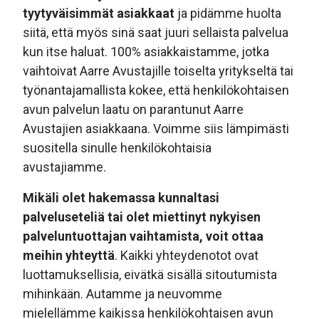
tyytyväisimmät asiakkaat
ja pidämme huolta
siitä, että myös sinä saat juuri sellaista palvelua
kun itse haluat. 100% asiakkaistamme, jotka
vaihtoivat Aarre Avustajille toiselta yritykseltä tai
työnantajamallista kokee, että henkilökohtaisen
avun palvelun laatu on parantunut Aarre
Avustajien asiakkaana. Voimme siis lämpimästi
suositella sinulle henkilökohtaisia
avustajiamme.
Mikäli olet hakemassa kunnaltasi
palveluseteliä tai olet miettinyt nykyisen
palveluntuottajan vaihtamista, voit ottaa
meihin yhteyttä
. Kaikki yhteydenotot ovat
luottamuksellisia, eivätkä sisällä sitoutumista
mihinkään. Autamme ja neuvomme
mielellämme kaikissa henkilökohtaisen avun