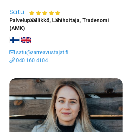
Satu
Palvelupäällikkö, Lähihoitaja, Tradenomi
(AMK)
satu@aarreavustajat.fi
040 160 4104