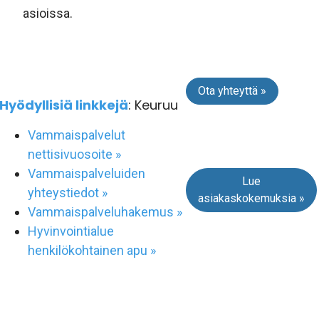
asioissa.
Ota yhteyttä »
Hyödyllisiä linkkejä
: Keuruu
Vammaispalvelut
nettisivuosoite »
Vammaispalveluiden
Lue
yhteystiedot »
asiakaskokemuksia »
Vammaispalveluhakemus »
Hyvinvointialue
henkilökohtainen apu »