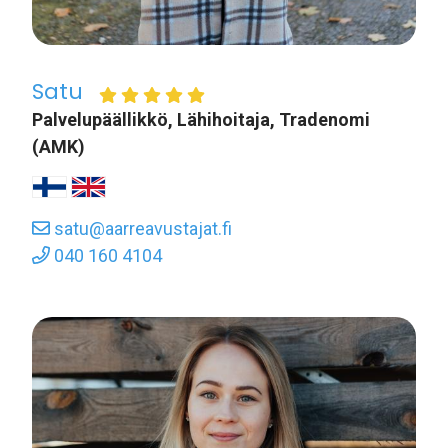
Satu
Palvelupäällikkö, Lähihoitaja, Tradenomi
(AMK)
satu@aarreavustajat.fi
040 160 4104