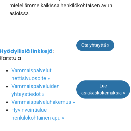
mielellämme kaikissa henkilökohtaisen avun
asioissa.
Ota yhteyttä »
Hyödyllisiä linkkejä
:
Karstula
Vammaispalvelut
nettisivuosoite »
Lue
Vammaispalveluiden
asiakaskokemuksia »
yhteystiedot »
Vammaispalveluhakemus »
Hyvinvointialue
henkilökohtainen apu »