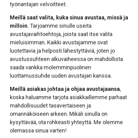
työnantajan velvoitteet.
Meillä saat valita, kuka sinua avustaa, missä ja
milloin
. Tarjoamme sinulle useita
avustajavaihtoehtoja, joista saat itse valita
mieluisimman. Kaikki avustajamme ovat
luotettavia ja helposti lähestyttäviä, joten jo
avustussuhteen alkuvaiheessa on mahdollista
saada vankka molemminpuolinen
luottamussuhde uuden avustajan kanssa.
Meillä asiakas johtaa ja ohjaa avustajaansa
,
koska haluamme tarjota asiakkaillemme parhaat
mahdollisuudet tasavertaiseen ja
omannäköiseen arkeen. Mikäli sinulla on
kysyttävää, ota rohkeasti yhteyttä. Me olemme
olemassa sinua varten!