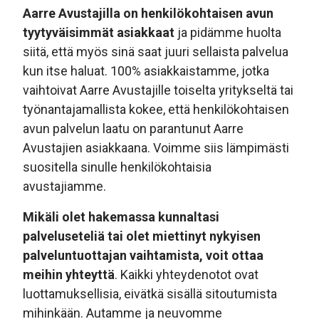
Aarre Avustajilla on henkilökohtaisen avun
tyytyväisimmät asiakkaat
ja pidämme huolta
siitä, että myös sinä saat juuri sellaista palvelua
kun itse haluat. 100% asiakkaistamme, jotka
vaihtoivat Aarre Avustajille toiselta yritykseltä tai
työnantajamallista kokee, että henkilökohtaisen
avun palvelun laatu on parantunut Aarre
Avustajien asiakkaana. Voimme siis lämpimästi
suositella sinulle henkilökohtaisia
avustajiamme.
Mikäli olet hakemassa kunnaltasi
palveluseteliä tai olet miettinyt nykyisen
palveluntuottajan vaihtamista, voit ottaa
meihin yhteyttä
. Kaikki yhteydenotot ovat
luottamuksellisia, eivätkä sisällä sitoutumista
mihinkään. Autamme ja neuvomme