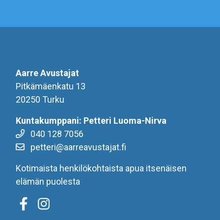
Aarre Avustajat
Pitkämäenkatu 13
20250 Turku
Kuntakumppani: Petteri Luoma-Nirva
040 128 7056
petteri@aarreavustajat.fi
Kotimaista henkilökohtaista apua itsenäisen
elämän puolesta