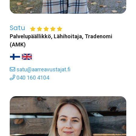
Satu
Palvelupäällikkö, Lähihoitaja, Tradenomi
(AMK)
satu@aarreavustajat.fi
040 160 4104