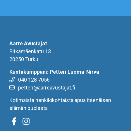
Aarre Avustajat
Pitkämäenkatu 13
20250 Turku
Kuntakumppani: Petteri Luoma-Nirva
040 128 7056
petteri@aarreavustajat.fi
Kotimaista henkilökohtaista apua itsenäisen
elämän puolesta