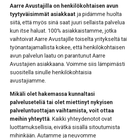
Aarre Avustajilla on henkilökohtaisen avun
tyytyväisimmät asiakkaat
ja pidämme huolta
siitä, että myös sinä saat juuri sellaista palvelua
kun itse haluat. 100% asiakkaistamme, jotka
vaihtoivat Aarre Avustajille toiselta yritykseltä tai
työnantajamallista kokee, että henkilökohtaisen
avun palvelun laatu on parantunut Aarre
Avustajien asiakkaana. Voimme siis lämpimästi
suositella sinulle henkilökohtaisia
avustajiamme.
Mikäli olet hakemassa kunnaltasi
palveluseteliä tai olet miettinyt nykyisen
palveluntuottajan vaihtamista, voit ottaa
meihin yhteyttä
. Kaikki yhteydenotot ovat
luottamuksellisia, eivätkä sisällä sitoutumista
mihinkään. Autamme ja neuvomme