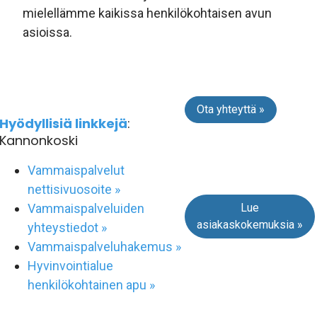
mielellämme kaikissa henkilökohtaisen avun
asioissa.
Ota yhteyttä »
Hyödyllisiä linkkejä
:
Kannonkoski
Vammaispalvelut
nettisivuosoite »
Lue
Vammaispalveluiden
asiakaskokemuksia »
yhteystiedot »
Vammaispalveluhakemus »
Hyvinvointialue
henkilökohtainen apu »