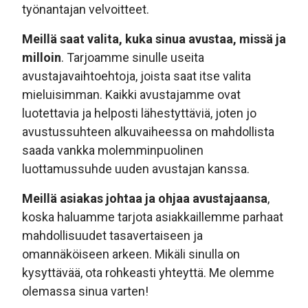
työnantajan velvoitteet.
Meillä saat valita, kuka sinua avustaa, missä ja
milloin
. Tarjoamme sinulle useita
avustajavaihtoehtoja, joista saat itse valita
mieluisimman. Kaikki avustajamme ovat
luotettavia ja helposti lähestyttäviä, joten jo
avustussuhteen alkuvaiheessa on mahdollista
saada vankka molemminpuolinen
luottamussuhde uuden avustajan kanssa.
Meillä asiakas johtaa ja ohjaa avustajaansa
,
koska haluamme tarjota asiakkaillemme parhaat
mahdollisuudet tasavertaiseen ja
omannäköiseen arkeen. Mikäli sinulla on
kysyttävää, ota rohkeasti yhteyttä. Me olemme
olemassa sinua varten!