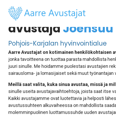
Henkilökohtainen
avustaja
Joensuu
Pohjois-Karjalan hyvinvointialue
Aarre Avustajat on kotimainen henkilökohtaisen a
jonka tavoitteena on tuottaa parasta mahdollista hen
juuri sinulle. Me hoidamme puolestasi avustajien rek
sairausloma- ja lomasijaiset sekä muut työnantajan v
Meillä saat valita, kuka sinua avustaa, missä ja mil
sinulle useita avustajavaihtoehtoja, joista saat itse 
Kaikki avustajamme ovat luotettavia ja helposti lähest
avustussuhteen alkuvaiheessa on mahdollista saad
molemminpuolinen luottamussuhde uuden avustaja