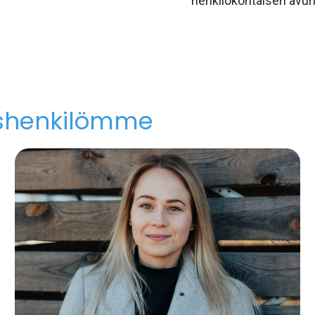
henkilökohtaisen avun
shenkilömme