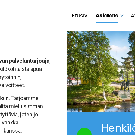
Etusivu
Asiakas
A
vun palveluntarjoaja
,
kilökohtaista apua
rytoinnin,
elvoitteet.
loin
. Tarjoamme
valita mieluisimman.
yttäviä, joten jo
a vankka
Henkil
n kanssa.