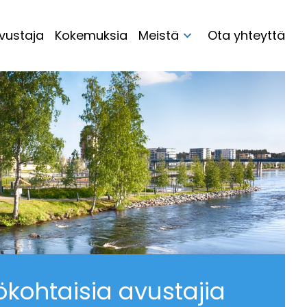
vustaja
Kokemuksia
Meistä
Ota yhteyttä
ökohtaisia avustajia