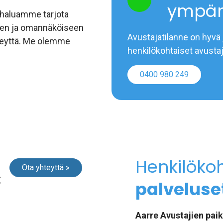
ympär
 haluamme tarjota
een ja omannäköiseen
Avustajatilanne on hyvä 
hteyttä. Me olemme
henkilökohtaiset avustaj
0400 980 249
Henkilöko
Ota yhteyttä »
:
palveluset
Aarre Avustajien pai