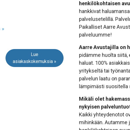
henkilökohtaisen avu
hankkivat haluamansa 
palvelusetelillä. Pal
Paikalliset Aarre Avus
 »
palveluumme!
Aarre Avustajilla on
Lue
pidämme huolta siitä, e
asiakaskokemuksia »
haluat. 100% asiakkais
yritykseltä tai työnan
palvelun laatu on par
lämpimästi suositella 
Mikäli olet hakemassa
nykyisen palveluntuot
Kaikki yhteydenotot ov
mihinkään. Autamme 