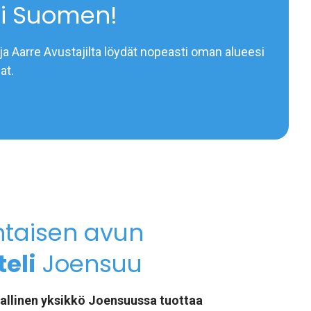
i Suomen!
ja Aarre Avustajilta löydät nopeasti oman alueesi
at.
htaisen avun
eli
Joensuu
kallinen yksikkö Joensuussa tuottaa