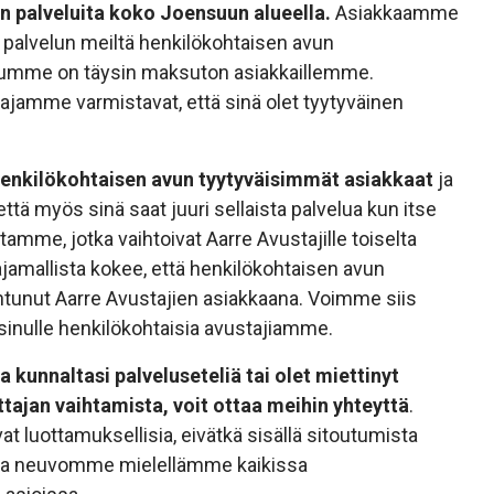
n palveluita koko Joensuun alueella.
Asiakkaamme
palvelun meiltä henkilökohtaisen avun
velumme on täysin maksuton asiakkaillemme.
tajamme varmistavat, että sinä olet tyytyväinen
 henkilökohtaisen avun tyytyväisimmät asiakkaat
ja
ttä myös sinä saat juuri sellaista palvelua kun itse
tamme, jotka vaihtoivat Aarre Avustajille toiselta
tajamallista kokee, että henkilökohtaisen avun
antunut Aarre Avustajien asiakkaana. Voimme siis
sinulle henkilökohtaisia avustajiamme.
 kunnaltasi palveluseteliä tai olet miettinyt
tajan vaihtamista, voit ottaa meihin yhteyttä
.
at luottamuksellisia, eivätkä sisällä sitoutumista
ja neuvomme mielellämme kaikissa