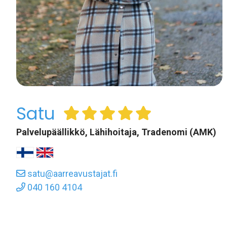
Satu
Palvelupäällikkö, Lähihoitaja, Tradenomi (AMK)
satu@aarreavustajat.fi
040 160 4104