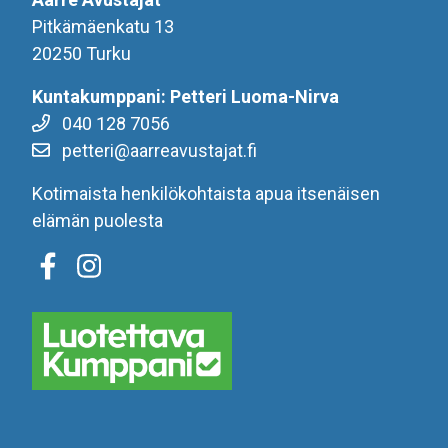
Pitkämäenkatu 13
20250 Turku
Kuntakumppani: Petteri Luoma-Nirva
040 128 7056
petteri@aarreavustajat.fi
Kotimaista henkilökohtaista apua itsenäisen
elämän puolesta