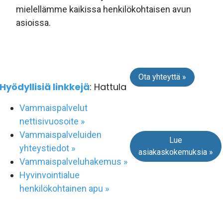
mielellämme kaikissa henkilökohtaisen avun
asioissa.
Ota yhteyttä »
Hyödyllisiä linkkejä
: Hattula
Vammaispalvelut
nettisivuosoite »
Vammaispalveluiden
Lue
yhteystiedot »
asiakaskokemuksia »
Vammaispalveluhakemus »
Hyvinvointialue
henkilökohtainen apu »