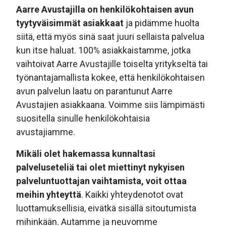
Aarre Avustajilla on henkilökohtaisen avun
tyytyväisimmät asiakkaat
ja pidämme huolta
siitä, että myös sinä saat juuri sellaista palvelua
kun itse haluat. 100% asiakkaistamme, jotka
vaihtoivat Aarre Avustajille toiselta yritykseltä tai
työnantajamallista kokee, että henkilökohtaisen
avun palvelun laatu on parantunut Aarre
Avustajien asiakkaana. Voimme siis lämpimästi
suositella sinulle henkilökohtaisia
avustajiamme.
Mikäli olet hakemassa kunnaltasi
palveluseteliä tai olet miettinyt nykyisen
palveluntuottajan vaihtamista, voit ottaa
meihin yhteyttä
. Kaikki yhteydenotot ovat
luottamuksellisia, eivätkä sisällä sitoutumista
mihinkään. Autamme ja neuvomme