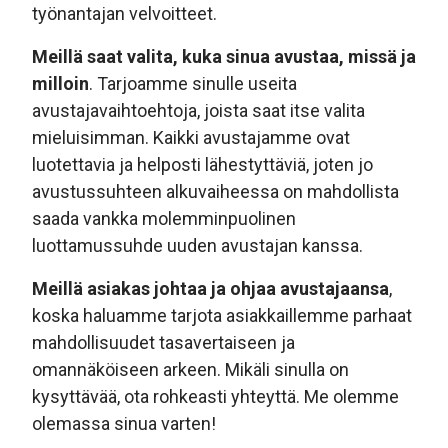
työnantajan velvoitteet.
Meillä saat valita, kuka sinua avustaa, missä ja
milloin
. Tarjoamme sinulle useita
avustajavaihtoehtoja, joista saat itse valita
mieluisimman. Kaikki avustajamme ovat
luotettavia ja helposti lähestyttäviä, joten jo
avustussuhteen alkuvaiheessa on mahdollista
saada vankka molemminpuolinen
luottamussuhde uuden avustajan kanssa.
Meillä asiakas johtaa ja ohjaa avustajaansa
,
koska haluamme tarjota asiakkaillemme parhaat
mahdollisuudet tasavertaiseen ja
omannäköiseen arkeen. Mikäli sinulla on
kysyttävää, ota rohkeasti yhteyttä. Me olemme
olemassa sinua varten!