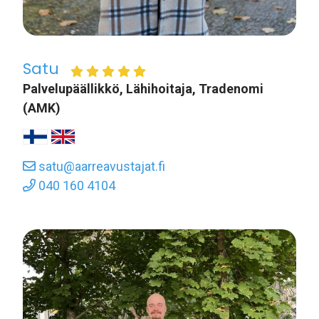
Satu
Palvelupäällikkö, Lähihoitaja, Tradenomi
(AMK)
satu@aarreavustajat.fi
040 160 4104