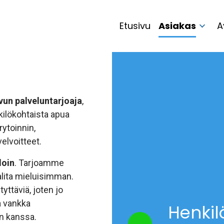
Etusivu
Asiakas
A
vun palveluntarjoaja
,
kilökohtaista apua
rytoinnin,
elvoitteet.
loin
. Tarjoamme
valita mieluisimman.
yttäviä, joten jo
a vankka
Henkil
n kanssa.