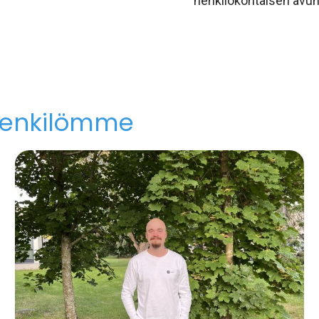
henkilökohtaisen avun
henkilömme