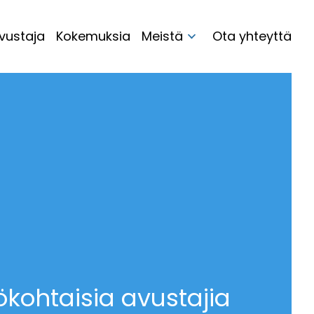
vustaja
Kokemuksia
Meistä
Ota yhteyttä
ökohtaisia avustajia