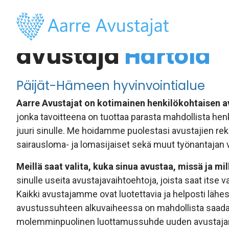
Henkilökohtainen
avustaja
Hartola
Päijät-Hämeen hyvinvointialue
Aarre Avustajat on kotimainen henkilökohtaisen a
jonka tavoitteena on tuottaa parasta mahdollista hen
juuri sinulle. Me hoidamme puolestasi avustajien rek
sairausloma- ja lomasijaiset sekä muut työnantajan v
Meillä saat valita, kuka sinua avustaa, missä ja mil
sinulle useita avustajavaihtoehtoja, joista saat itse 
Kaikki avustajamme ovat luotettavia ja helposti lähest
avustussuhteen alkuvaiheessa on mahdollista saad
molemminpuolinen luottamussuhde uuden avustaja