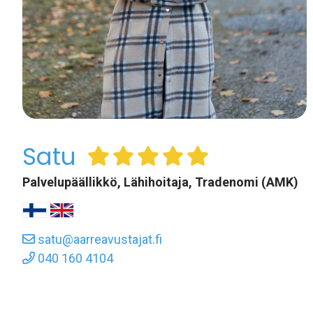
Satu
Palvelupäällikkö, Lähihoitaja, Tradenomi (AMK)
satu@aarreavustajat.fi
040 160 4104