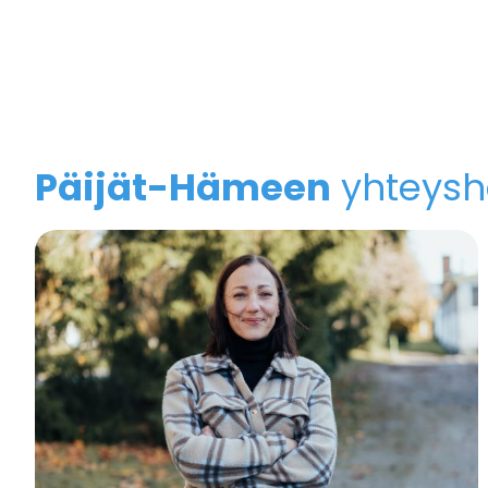
Päijät-Hämeen
yhteys