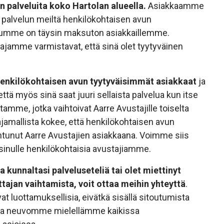
 palveluita koko Hartolan alueella.
Asiakkaamme
palvelun meiltä henkilökohtaisen avun
velumme on täysin maksuton asiakkaillemme.
tajamme varmistavat, että sinä olet tyytyväinen
 henkilökohtaisen avun tyytyväisimmät asiakkaat
ja
ttä myös sinä saat juuri sellaista palvelua kun itse
tamme, jotka vaihtoivat Aarre Avustajille toiselta
tajamallista kokee, että henkilökohtaisen avun
antunut Aarre Avustajien asiakkaana. Voimme siis
sinulle henkilökohtaisia avustajiamme.
 kunnaltasi palveluseteliä tai olet miettinyt
tajan vaihtamista, voit ottaa meihin yhteyttä
.
at luottamuksellisia, eivätkä sisällä sitoutumista
ja neuvomme mielellämme kaikissa