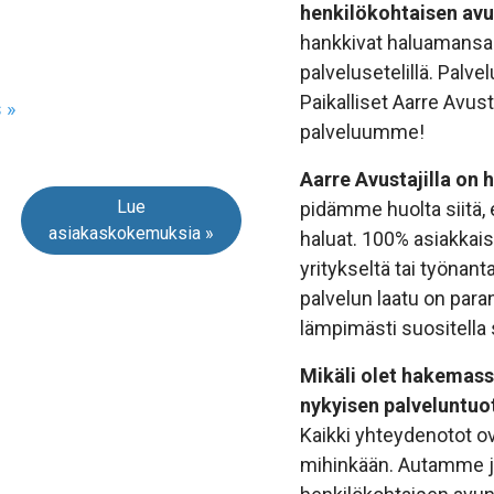
henkilökohtaisen avun
hankkivat haluamansa 
palvelusetelillä. Pal
Paikalliset Aarre Avus
 »
palveluumme!
Aarre Avustajilla on
Lue
pidämme huolta siitä, e
asiakaskokemuksia »
haluat. 100% asiakkais
yritykseltä tai työnan
palvelun laatu on par
lämpimästi suositella 
Mikäli olet hakemassa
nykyisen palveluntuot
Kaikki yhteydenotot ov
mihinkään. Autamme 