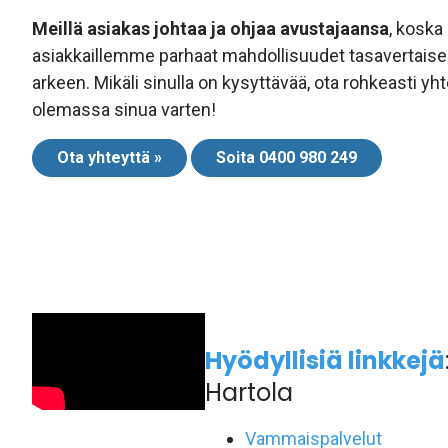
Meillä asiakas johtaa ja ohjaa avustajaansa
, koska
asiakkaillemme parhaat mahdollisuudet tasavertais
arkeen. Mikäli sinulla on kysyttävää, ota rohkeasti y
olemassa sinua varten!
Ota yhteyttä »
Soita 0400 980 249
Hyödyllisiä linkkejä
Hartola
Vammaispalvelut