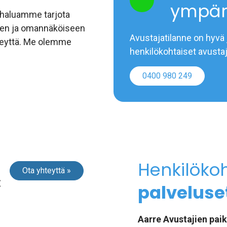
ympär
 haluamme tarjota
een ja omannäköiseen
Avustajatilanne on hyvä 
hteyttä. Me olemme
henkilökohtaiset avustaj
0400 980 249
Henkilöko
Ota yhteyttä »
:
palveluset
Aarre Avustajien paik